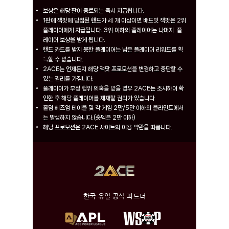
보상은 해당 판이 종료되는 즉시 지급됩니다.
1판에 잭팟에 당첨된 핸드가 세 개 이상이면 배드빗 잭팟은 2위
플레이어에게 지급됩니다. 3위 이하의 플레이어는 나머지 플
레이어 보상을 받게 됩니다.
핸드 카드를 받지 못한 플레이어는 남은 플레이어 리워드를 획
득할 수 없습니다.
2ACE는 언제든지 해당 잭팟 프로모션을 변경하고 중단할 수
있는 권리를 가집니다.
플레이어가 부정 행위 의혹을 받을 경우 2ACE는 조사하여 확
인한 후 해당 플레이어를 제재할 권리가 있습니다.
홀덤 헤즈업 테이블 및 각 게임 2만/5만 이하의 블라인드에서
는 발생하지 않습니다.(숏덱은 2만 이하)
해당 프로모션은 2ACE 사이트의 이용 약관을 따릅니다.
​한국 유일 공식 파트너