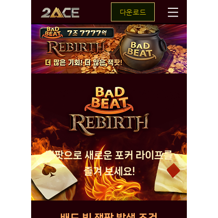
다운로드
잭팟으로 새로운 포커 라이프를
즐겨 보세요!
배드 빗 잭팟 발생 조건