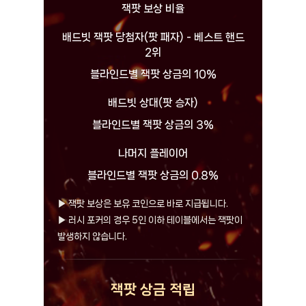
잭팟 보상 비율
배드빗 잭팟 당첨자(팟 패자) - 베스트 핸드
2위
블라인드별 잭팟 상금의 10%
배드빗 상대(팟 승자)
블라인드별 잭팟 상금의 3%
나머지 플레이어
블라인드별 잭팟 상금의
0.8%
▶
잭팟 보상은 보유 코인으로 바로 지급됩니다.
▶
러시 포커의 경우 5인 이하 테이블에서는 잭팟이
발생하지 않습니다.
잭팟 상금 적립