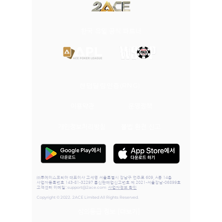
​한국 유일 공식 파트너
랜덤딜링인증(RNG)
이용약관
운영정책
개인정보처리방침
불법 환전 신고
㈜투에이스코리아 대표이사 고세영 서울특별시 강남구 언주로 609, A동 14층
사업자등록번호 143-81-32297 통신판매업신고번호 제 2021-서울강남-06899호
support@2ace.com
고객센터
이메일:
사업자정보 확인
Copyright © 2022. 2ACE Limited All Rights Reserved.
심의등급 정보 [더보기]