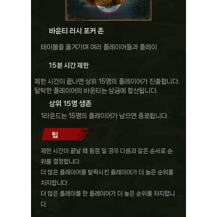
바운티 러시 포커 존
​테이블을 옮겨가며 여러 플레이어들과 플레이
15분 시간 제한
제한 시간이 끝나면 상위 15명의 플레이어가 진출합니다.
탈락한 플레이어의 바운티는 상금에 합산됩니다.
상위 15명 생존
1라운드는 15명의 플레이어가 남으면 종료됩니다.
팁
제한 시간이 끝날 때 동점 일 경우 다음과 같은 순서로 순
위를 결정합니다.
더 많은 플레이어를 탈락시킨 플레이어가 더 높은 순위를
차지합니다.
더 많은 플레이를 한 플레이어가 더 높은 순위를 차지합니
다.