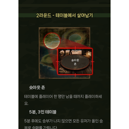
2라운드 - 테이블에서 살아남기
슛아웃
​존
슛아웃 존
테이블에 플레이어 한 명만 남을 때까지 플레이하세
요.
5분, 3인 테이블
5분 후에도 승부가 나지 않으면 모든 유저가 올인 승
부로 승패를 가립니다.