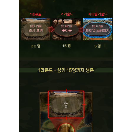
​2 라운드
파이널 라운드
1 라운드
5인 테이블
3인 테이블
5인 테이블
러시 포커
슛아웃
​파이널 스테이지
15 명
30 명
5 명
1라운드 - 상위 15명까지 생존
러시
​존