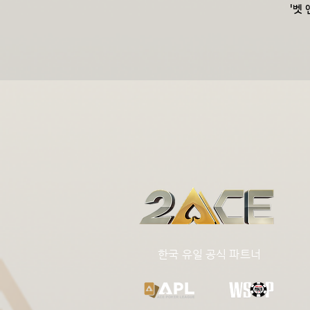
'벳
​한국 유일 공식 파트너