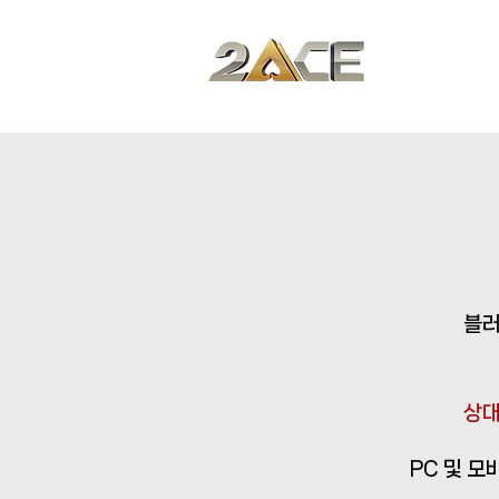
공지
블러
상대
PC 및 