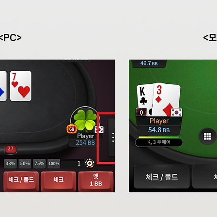
<PC>
​<