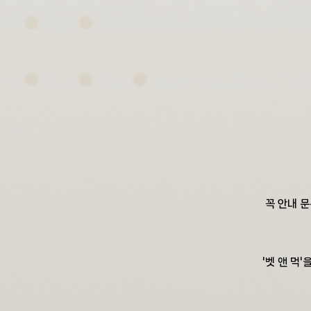
꼭 안내 문
'벳 앤 먹