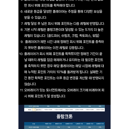
한 피시 뷔페 포인트를 획득해야 합니다.
새로운 등급을 달성한 플레이어는 추첨을 통해 다양한 보상을
옥토퍼스
받을 수 있습니다.
레벨 달성 후 남은 피시 뷔페 포인트는 다음 레벨에 반영됩니다.
기본 시작 레벨은 플랑크톤이며 달성할 수 있는 5가지 더 높은
레벨이 있습니다. (골드피쉬, 쉬림프, 크랩, 옥토퍼스, 웨일)
크랩
플레이어가 제한 시간 내에 정해진 피시 뷔페 포인트를 충족하
지 못하면 플레이어는 이전 레벨로 강등됩니다..
플레이어가 피시 뷔페 포인트를 획득했지만 정해진 기간이 끝
날 때까지 레벨을 잠금 해제하거나 유지하는 데 필요한 포인트
를 축적하지 못한 경우 해당 플레이어는 해당 시점에 레벨에 대
쉬림프
해 누적된 포인트 가치의 10%를 돌려받게 됩니다. 실패한 기
간 동안 획득한 포인트는 이후 등급 변경을 계산할 때 반영되지
않습니다.
오버레이가 있는 토너먼트에서는 오버레이 크기에 비례하여 피
골드피시
시 뷔페 포인트가 덜 생성됩니다.
플랑크톤