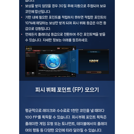
습니다.
보상을 받지 않았을 경우 30일 후에 자동으로 추첨되어 보유
코인에 합산됩니다.
기한 내에 필요한 포인트를 적립하지 못하면 적립한 포인트의
10%에 해당하는 보상만 받게 되며 피시 뷔페 등급은 이전 등
급으로 강등됩니다.
언제든지 플래티넘 등급으로 전환하여 주간 포인트백을 받을
수 있습니다. 자세한 정보는 아래를 참조하세요.
피시 뷔페 포인트 (FP) 모으기
평균적으로 레이크와 수수료로 1천만 코인을 낼 때마다
100 FP를 획득할 수 있습니다. 피시부페 포인트 획득은
플레이한 게임 유형 또는 토너먼트, 테이블에서의 플레이
어의 행동 등 다양한 요인에 따라 달라질 수 있습니다.