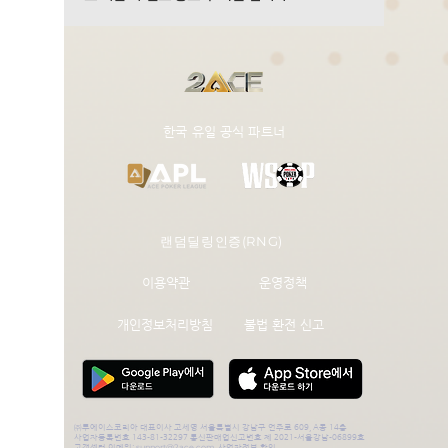
​한국 유일 공식 파트너
랜덤딜링인증(RNG)
이용약관
운영정책
개인정보처리방침
불법 환전 신고
㈜투에이스코리아 대표이사 고세영 서울특별시 강남구 언주로 609, A동 14층
사업자등록번호 143-81-32297 통신판매업신고번호 제 2021-서울강남-06899호
support@2ace.com
고객센터
이메일:
사업자정보 확인