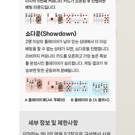
마지막 5번째 커뮤니티 카드가 오픈된 후 진행하는
베팅 라운드입니다.
쇼다운(Showdown)
2명 이상의 플레이어가 남아 있는 상태에서 더 이상
베팅을 할 수 없는 상태가 되면, 쇼다운을 진행합니다.
리버까지 커뮤니티 카드를 오픈하고 가장 높은 족보
를 완성시킨 플레이어가 승리합니다. 게임 결과가 무
승부면 팟은 균등하게 분배됩니다.
A 플레이어 패(AK 투페어)
B 플레이어 승 (A 플러시)
세부 정보 및 제한사항
오마하는 하나의 덱을 52장으로 구성해서 사용