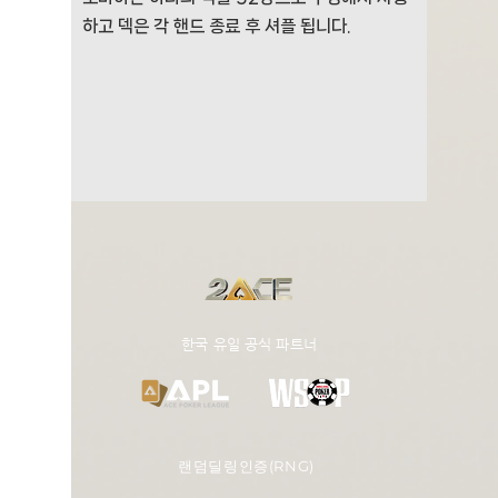
하고 덱은 각 핸드 종료 후 셔플 됩니다.
​한국 유일 공식 파트너
랜덤딜링인증(RNG)