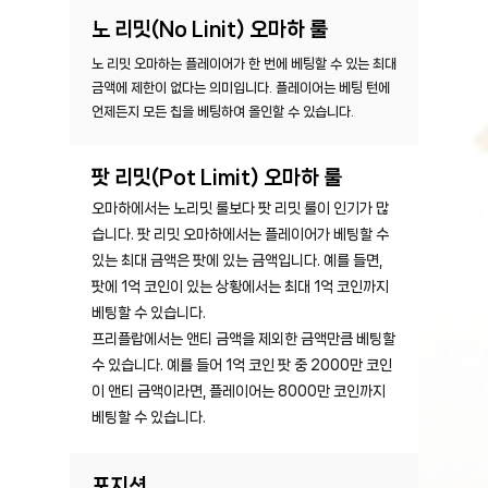
노 리밋(No Linit) 오마하 룰
노 리밋 오마하는 플레이어가 한 번에 베팅할 수 있는 최대
금액에 제한이 없다는 의미입니다. 플레이어는 베팅 턴에
언제든지 모든 칩을 베팅하여 올인할 수 있습니다.
​팟 리밋(Pot Limit) 오마하 룰
오마하에서는 노리밋 룰보다 팟 리밋 룰이 인기가 많
습니다. 팟 리밋 오마하에서는 플레이어가 베팅할 수
있는 최대 금액은 팟에 있는 금액입니다. 예를 들면,
팟에 1억 코인이 있는 상황에서는 최대 1억 코인까지
베팅할 수 있습니다.
프리플랍에서는 앤티 금액을 제외한 금액만큼 베팅할
수 있습니다. 예를 들어 1억 코인 팟 중 2000만 코인
이 앤티 금액이라면, 플레이어는 8000만 코인까지
베팅할 수 있습니다.
포지션