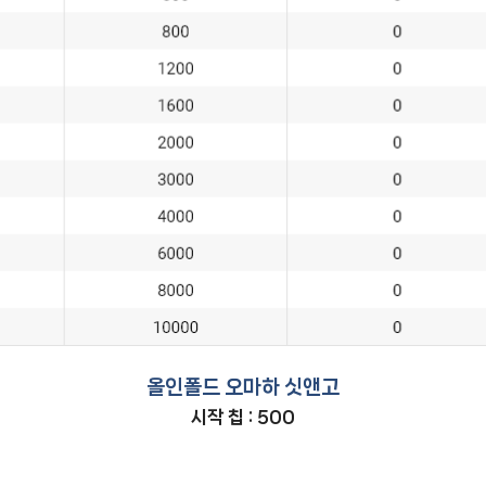
올인폴드 오마하 싯앤고
시작 칩 : 500
빅
앤티