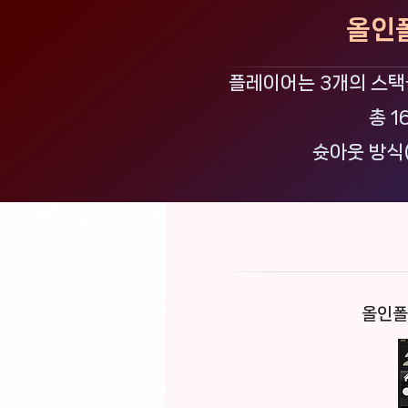
올인폴
플레이어는 3개의 스택
총 
슛아웃 방식
올인폴