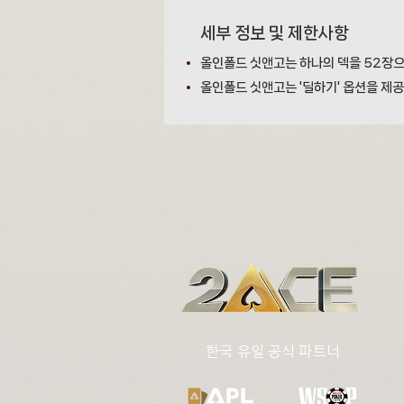
세부 정보 및 제한사항
올인폴드 싯앤고는 하나의 덱을 52장으로
올인폴드 싯앤고는 '딜하기' 옵션을 제
​한국 유일 공식 파트너