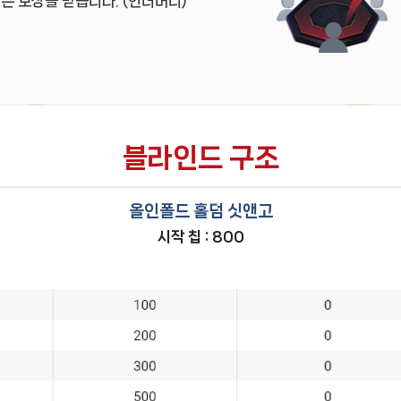
보상을 받습니다. (인더머니)
블라인드 구조
올인폴드 홀덤 싯앤고
시작 칩 : 800
빅
앤티