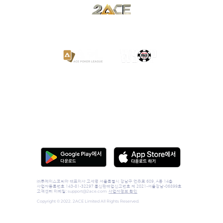
​한국 유일 공식 파트너
랜덤딜링인증(RNG)
이용약관
운영정책
개인정보처리방침
불법 환전 신고
㈜투에이스코리아 대표이사 고세영 서울특별시 강남구 언주로 609, A동 14층
사업자등록번호 143-81-32297 통신판매업신고번호 제 2021-서울강남-06899호
support@2ace.com
고객센터
이메일:
사업자정보 확인
Copyright © 2022. 2ACE Limited All Rights Reserved.
심의등급 정보 [더보기]