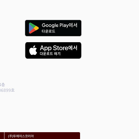
4층
06899호